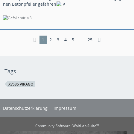
nen Betonpfeiler gefahren
3
1
2
3
4
5
…
25
Tags
XV535 VIRAGO
Datenschutzerklärung
Impressum
Community-Software:
WoltLab Suite™