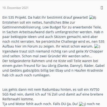
10. Dezember 2021
Ein 535 Projekt. Da habt ihr bestimmt drauf gewartet!
Entstehen soll ein nettes, handliches Bike zur
Gattinnenmobilisierung. Low Budget für zu erwerbende Teile,
in Sachen Arbeitsaufwand darfs umfangreicher werden. Hab n
paar bekloppte Ideen und auch Skizzen gemacht, wird aber
noch nicht verraten. Ne persönliche Challenge wird es, nen 535
Aufbau hier im Forum zu zeigen. Ihr wisst schon warum.
Irgendwie traut sich niemand richtig ran und geile XV Chopper
sind selten. Schon mal zwei Gründe! Wir werden sehn...
Der teilgeänderte Rahmen und ne Kiste voll Teile waren bei
einem guten Freund für lau übrig (Danke, Danny!). Räder, Gabel
und Gedöns gabs/gibts billig bei Ebay und n Haufen Kradreste
hab ich auch noch rumliegen.
Los gehts dann mit nem Radumbau hinten, es soll ein XV750
5G5 Rad rein, damit ich auf 16 Zoll und damit auf eine breitere
Reifenwahl komme.
Tja und Motor fehlt auch noch. Falls DU (ja, Du!
) noch ne