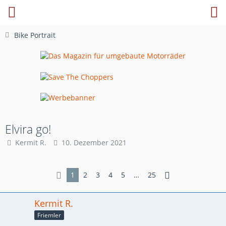
Bike Portrait
Elvira go!
Kermit R.
10. Dezember 2021
1
2
3
4
5
…
25
Kermit R.
Friemler