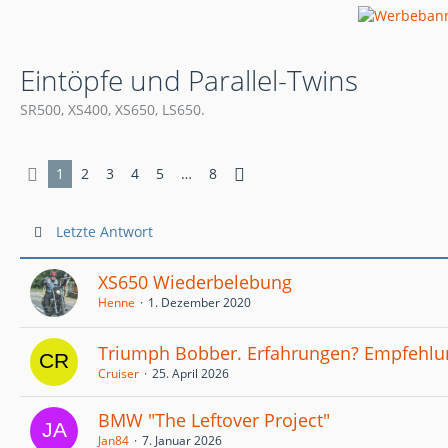
Eintöpfe und Parallel-Twins
SR500, XS400, XS650, LS650.
1
2
3
4
5
…
8
Letzte Antwort
XS650 Wiederbelebung
Henne
1. Dezember 2020
Triumph Bobber. Erfahrungen? Empfehlu
Cruiser
25. April 2026
BMW "The Leftover Project"
Jan84
7. Januar 2026