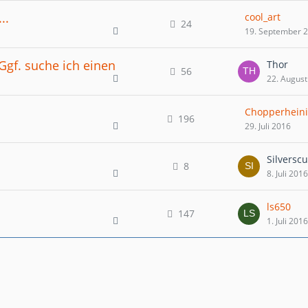
..
cool_art
24
19. September 
Ggf. suche ich einen
Thor
56
22. August
Chopperheini
196
29. Juli 2016
Silverscu
8
8. Juli 2016
ls650
147
1. Juli 2016