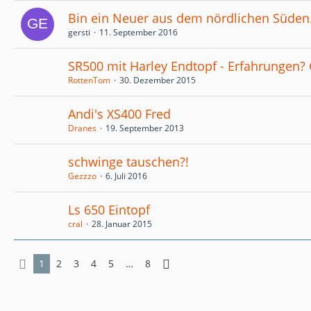
Bin ein Neuer aus dem nördlichen Süden.
gersti
11. September 2016
SR500 mit Harley Endtopf - Erfahrungen? 
RottenTom
30. Dezember 2015
Andi's XS400 Fred
Dranes
19. September 2013
schwinge tauschen?!
Gezzzo
6. Juli 2016
Ls 650 Eintopf
cral
28. Januar 2015
1
2
3
4
5
…
8