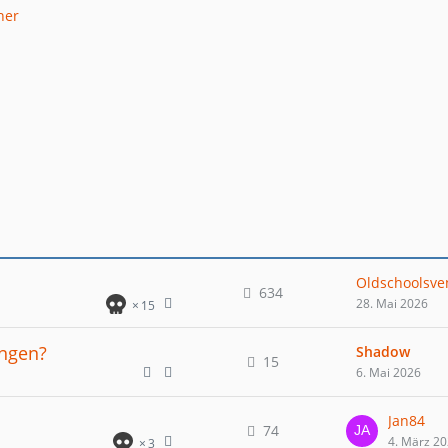
Oldschoolsve
634
28. Mai 2026
15
ngen?
Shadow
15
6. Mai 2026
Jan84
74
4. März 2
3