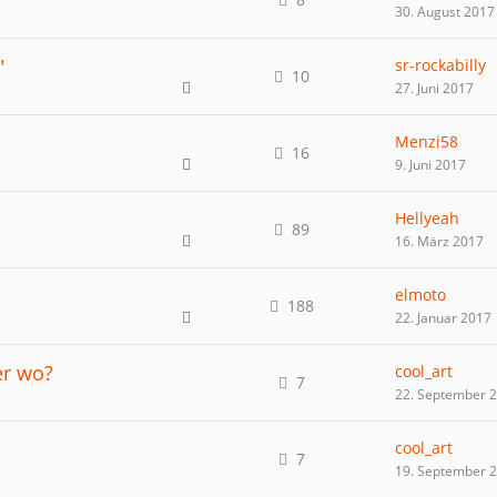
30. August 2017
"
sr-rockabilly
10
27. Juni 2017
Menzi58
16
9. Juni 2017
Hellyeah
89
16. März 2017
elmoto
188
22. Januar 2017
er wo?
cool_art
7
22. September 
cool_art
7
19. September 