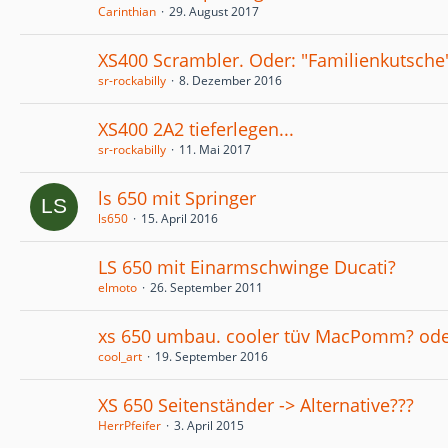
Carinthian
29. August 2017
XS400 Scrambler. Oder: "Familienkutsche
sr-rockabilly
8. Dezember 2016
XS400 2A2 tieferlegen...
sr-rockabilly
11. Mai 2017
ls 650 mit Springer
ls650
15. April 2016
LS 650 mit Einarmschwinge Ducati?
elmoto
26. September 2011
xs 650 umbau. cooler tüv MacPomm? od
cool_art
19. September 2016
XS 650 Seitenständer -> Alternative???
HerrPfeifer
3. April 2015