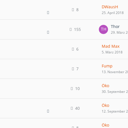
DWausH
8
25. April 2018
Thor
155
29. März 
Mad Max
6
5. März 2018
Fump
7
13. November 2
Öko
10
30. September 
Öko
40
12. September 
Öko
8