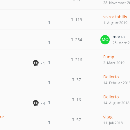
28. November 2
sr-rockabilly
119
1. August 2019
morka
234
25. März 
Fump
216
2. März 2019
1
Dellorto
37
14. Februar 201
Dellorto
16
14. August 2018
4
er
vitag
57
11. Juli 2018