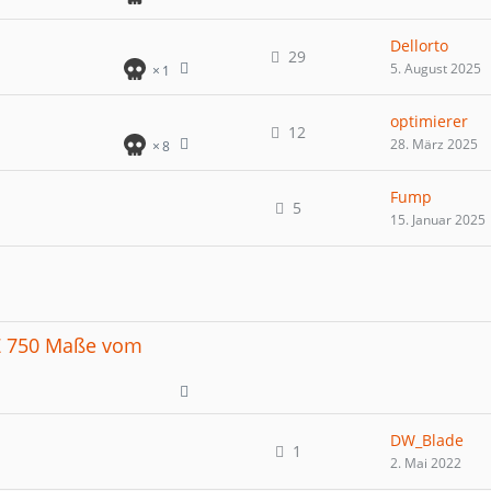
Dellorto
29
5. August 2025
1
optimierer
12
28. März 2025
8
Fump
5
15. Januar 2025
Z 750 Maße vom
DW_Blade
1
2. Mai 2022