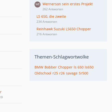
Wernerson sein erstes Projekt
262 Antworten
LS 650, die zweite
234 Antworten
Reinhawk Suzuki LS650 Chopper
216 Antworten
Themen-Schlagwortwolke
BMW
Bobber
Chopper
ls 650
ls650
Oldschool
r25
r26
savage
Sr500
r
19