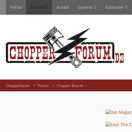
Portal
Forum
Artikel
Galerie
Kalender
Chopperforum
Forum
Chopper Boards