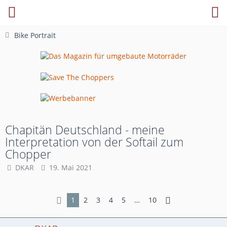
Bike Portrait
Chapitän Deutschland - meine
Interpretation von der Softail zum
Chopper
DKAR
19. Mai 2021
1
2
3
4
5
…
10