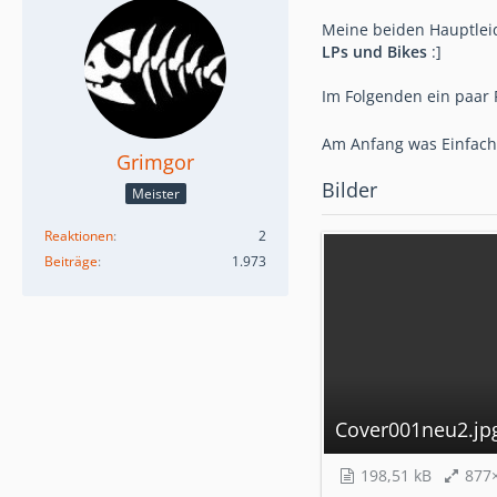
Meine beiden Hauptleid
LPs und Bikes
:]
Im Folgenden ein paar 
Am Anfang was Einfach
Grimgor
Bilder
Meister
Reaktionen
2
Beiträge
1.973
Cover001neu2.jp
198,51 kB
877