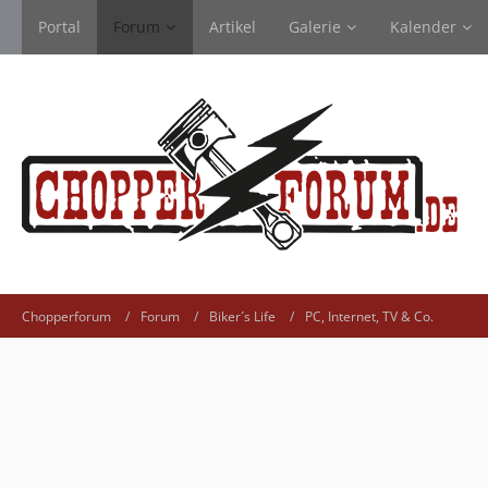
Portal
Forum
Artikel
Galerie
Kalender
Chopperforum
Forum
Biker´s Life
PC, Internet, TV & Co.