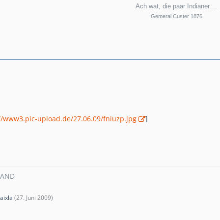
Ach wat, die paar Indianer....
Gemeral Custer 1876
//www3.pic-upload.de/27.06.09/fniuzp.jpg
]
MAND
aixla
(
27. Juni 2009
)