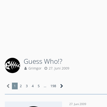
Guess Who!?
Grimgor
27. Juni 2009
1
2
3
4
5
…
198
27. Juni 2009