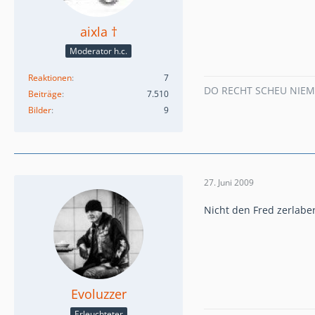
aixla †
Moderator h.c.
Reaktionen
7
DO RECHT SCHEU NIE
Beiträge
7.510
Bilder
9
27. Juni 2009
Nicht den Fred zerlaber
Evoluzzer
Erleuchteter