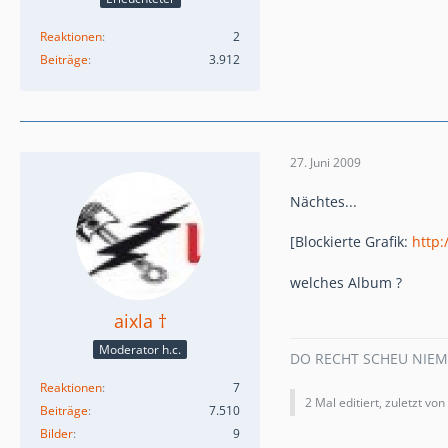
Reaktionen
2
Beiträge
3.912
27. Juni 2009
Nächtes...
[Blockierte Grafik:
http:
welches Album ?
aixla †
Moderator h.c.
DO RECHT SCHEU NIE
Reaktionen
7
2 Mal editiert, zuletzt von
Beiträge
7.510
Bilder
9