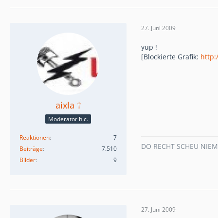
27. Juni 2009
yup !
[Blockierte Grafik:
http:
aixla †
Moderator h.c.
Reaktionen
7
DO RECHT SCHEU NIE
Beiträge
7.510
Bilder
9
27. Juni 2009