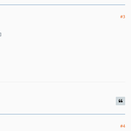
#3
]
#4