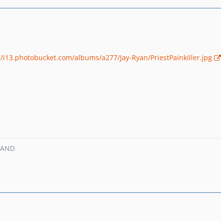
//i13.photobucket.com/albums/a277/Jay-Ryan/PriestPainkiller.jpg
MAND