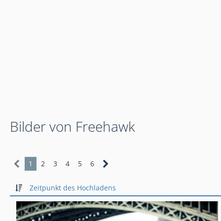
Bilder von Freehawk
1
2
3
4
5
6
Zeitpunkt des Hochladens