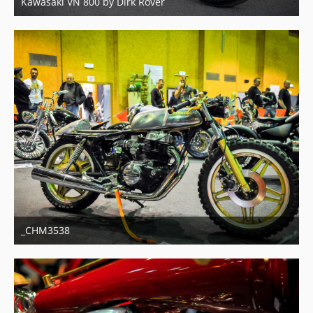
Kawasaki VN 800 by Dirk Röver
29. Oktober 2017
5
_CHM3538
11. Januar 2014