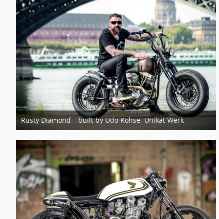
Rusty Diamond – built by Udo Kohse, Unikat Werk
21. März 2018
3