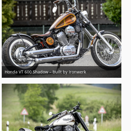
Honda VT 600 Shadow – built by Ironwerk
21. März 2018
5