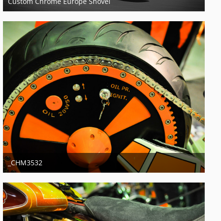
Custom Chrome Europe Shovel
29. Oktober 2017
5
_CHM3532
11. Januar 2014