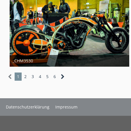
_CHM3530
11. Januar 2014
1
2
3
4
5
6
Datenschutzerklärung
Impressum