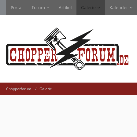
Portal
Forum
Artikel
Galerie
Kalender
Chopperforum
Galerie