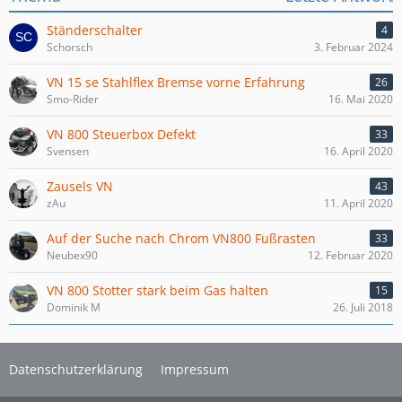
Ständerschalter
4
Schorsch
3. Februar 2024
VN 15 se Stahlflex Bremse vorne Erfahrung
26
Smo-Rider
16. Mai 2020
VN 800 Steuerbox Defekt
33
Svensen
16. April 2020
Zausels VN
43
zAu
11. April 2020
Auf der Suche nach Chrom VN800 Fußrasten
33
Neubex90
12. Februar 2020
VN 800 Stotter stark beim Gas halten
15
Dominik M
26. Juli 2018
Datenschutzerklärung
Impressum