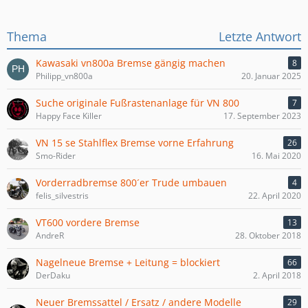
Thema
Letzte Antwort
Kawasaki vn800a Bremse gängig machen
8
Philipp_vn800a
20. Januar 2025
Suche originale Fußrastenanlage für VN 800
7
Happy Face Killer
17. September 2023
VN 15 se Stahlflex Bremse vorne Erfahrung
26
Smo-Rider
16. Mai 2020
Vorderradbremse 800´er Trude umbauen
4
felis_silvestris
22. April 2020
VT600 vordere Bremse
13
AndreR
28. Oktober 2018
Nagelneue Bremse + Leitung = blockiert
66
DerDaku
2. April 2018
Neuer Bremssattel / Ersatz / andere Modelle
29