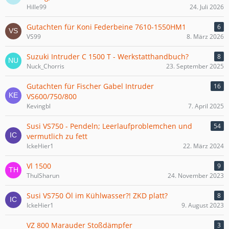
Hille99
24. Juli 2026
Gutachten für Koni Federbeine 7610-1550HM1
6
VS99
8. März 2026
Suzuki Intruder C 1500 T - Werkstatthandbuch?
8
Nuck_Chorris
23. September 2025
Gutachten für Fischer Gabel Intruder
16
VS600/750/800
Kevingbl
7. April 2025
Susi VS750 - Pendeln; Leerlaufproblemchen und
54
vermutlich zu fett
IckeHier1
22. März 2024
Vl 1500
9
ThulSharun
24. November 2023
Susi VS750 Öl im Kühlwasser?! ZKD platt?
8
IckeHier1
9. August 2023
VZ 800 Marauder Stoßdämpfer
3