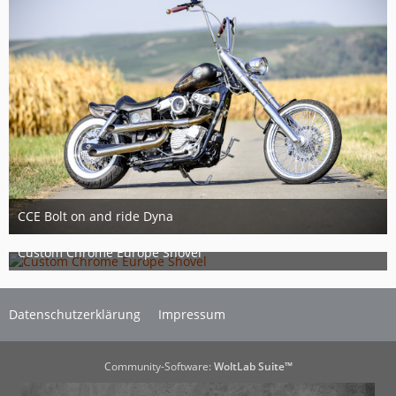
CCE Bolt on and ride Dyna
21. März 2018
1
Custom Chrome Europe Shovel
29. Oktober 2017
5
Datenschutzerklärung
Impressum
Community-Software:
WoltLab Suite™