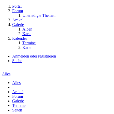
Portal
Forum
Unerledigte Themen
Artikel
Galerie
Alben
Karte
Kalender
Termine
Karte
Anmelden oder registrieren
Suche
Alles
Alles
Artikel
Forum
Galerie
Termine
Seiten