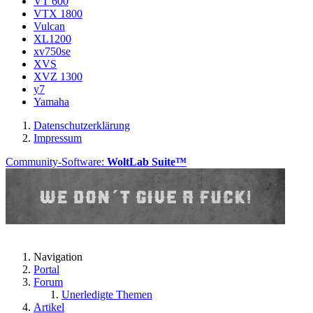
VT 600
VTX 1800
Vulcan
XL1200
xv750se
XVS
XVZ 1300
y7
Yamaha
Datenschutzerklärung
Impressum
Community-Software:
WoltLab Suite™
Navigation
Portal
Forum
Unerledigte Themen
Artikel