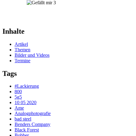
3
Inhalte
Artikel
Themen
Bilder und Videos
Termine
Tags
#Lackierung
800
5g5
10 05 2020
Ame
Analogphotografie
bad steel
Benders Company
Black Forest
Bobber