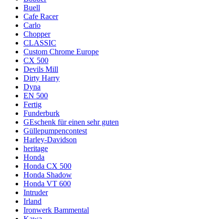
Buell
Cafe Racer
Carlo
Chopper
CLASSIC
Custom Chrome Europe
CX 500
Devils Mill
Dirty Harry
Dyna
EN 500
Fertig
Funderburk
GEschenk für einen sehr guten
Güllepumpencontest
Harley-Davidson
heritage
Honda
Honda CX 500
Honda Shadow
Honda VT 600
Intruder
Irland
Ironwerk Bammental
Kawa