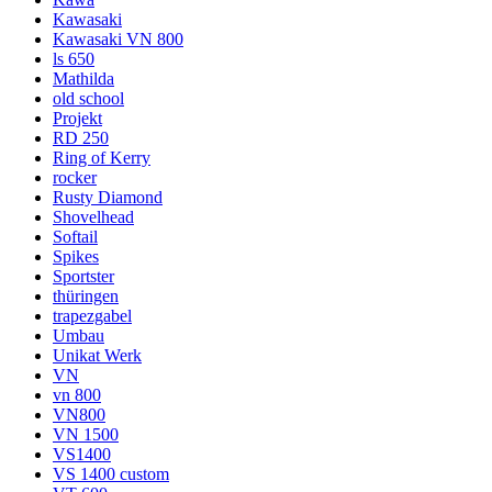
Kawasaki
Kawasaki VN 800
ls 650
Mathilda
old school
Projekt
RD 250
Ring of Kerry
rocker
Rusty Diamond
Shovelhead
Softail
Spikes
Sportster
thüringen
trapezgabel
Umbau
Unikat Werk
VN
vn 800
VN800
VN 1500
VS1400
VS 1400 custom