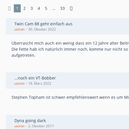
1
2
3
4
5
…
33
Twin Cam 88 geht einfach aus
usiron
30. Oktober 2022
Überrascht mich auch ein wenig dass ein 12 Jahre alter Bei
Die Fette hab ich natürlich immer noch, komme nur nicht so 
aufgetreten.
...noch ein VT-Bobber
usiron
18. März 2022
Stephen Topham ist schwer empfehlenswert wenn es um Mikun
Dyna going dark
usiron
2. Oktober 2017