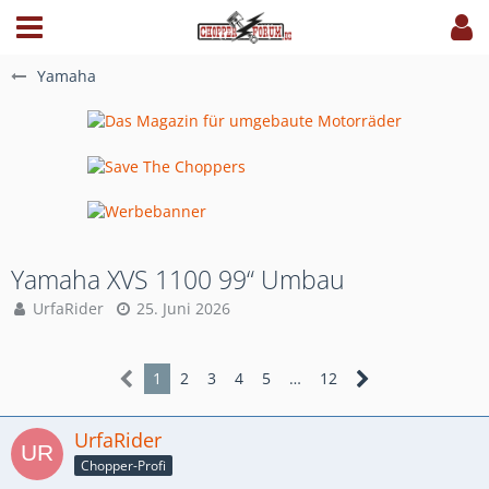
Yamaha
Yamaha XVS 1100 99“ Umbau
UrfaRider
25. Juni 2026
1
2
3
4
5
…
12
UrfaRider
Chopper-Profi