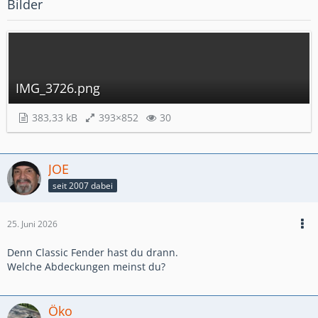
Bilder
IMG_3726.png
383,33 kB
393×852
30
JOE
seit 2007 dabei
25. Juni 2026
Denn Classic Fender hast du drann.
Welche Abdeckungen meinst du?
Öko