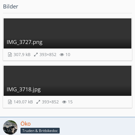
Bilder
IMG_3727.png
307,9 kB
393×852
10
IMG_3718.jpg
149,07 kB
393×852
15
Öko
Truden & Britbikedoc