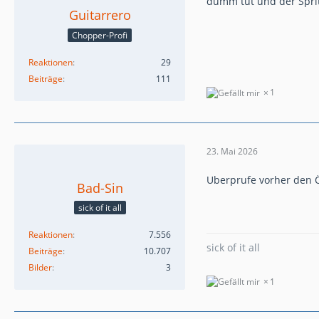
dumm tut und der Sprit
Guitarrero
Chopper-Profi
Reaktionen
29
Beiträge
111
1
23. Mai 2026
Uberprufe vorher den Ö
Bad-Sin
sick of it all
Reaktionen
7.556
sick of it all
Beiträge
10.707
Bilder
3
1