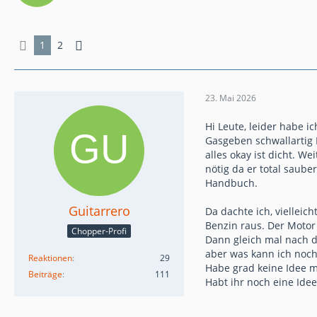
1
2
23. Mai 2026
Hi Leute, leider habe i
Gasgeben schwallartig 
alles okay ist dicht. 
nötig da er total saub
Handbuch.
Guitarrero
Da dachte ich, viellei
Benzin raus. Der Motor 
Chopper-Profi
Dann gleich mal nach d
aber was kann ich noch
Reaktionen
29
Habe grad keine Idee m
Beiträge
111
Habt ihr noch eine Idee