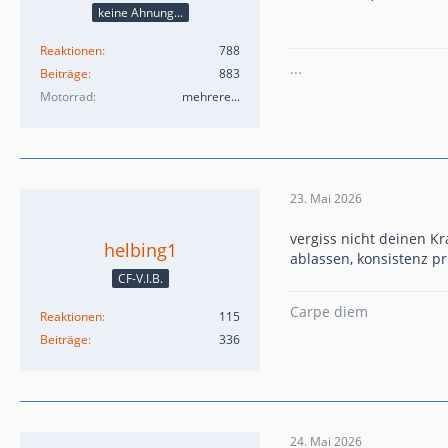
keine Ahnung...
Reaktionen
788
...
Beiträge
883
Motorrad
mehrere...
23. Mai 2026
vergiss nicht deinen Kr
helbing1
ablassen, konsistenz p
CF-V.I.B.
Carpe diem
Reaktionen
115
Beiträge
336
24. Mai 2026