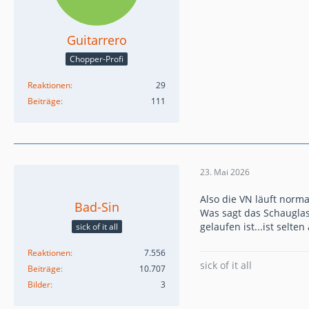
Guitarrero
Chopper-Profi
Reaktionen
29
Beiträge
111
23. Mai 2026
Also die VN läuft norma
Bad-Sin
Was sagt das Schauglas
gelaufen ist...ist selt
sick of it all
Reaktionen
7.556
sick of it all
Beiträge
10.707
Bilder
3