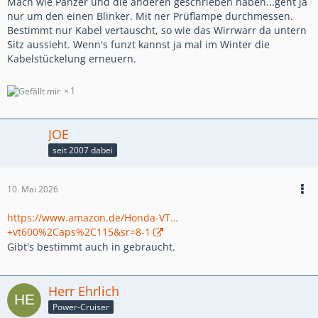
Mach wie Panzer und die anderen geschrieben haben...geht ja
nur um den einen Blinker. Mit ner Prüflampe durchmessen.
Bestimmt nur Kabel vertauscht, so wie das Wirrwarr da untern
Sitz aussieht. Wenn's funzt kannst ja mal im Winter die
Kabelstückelung erneuern.
1
JOE
seit 2007 dabei
10. Mai 2026
https://www.amazon.de/Honda-VT…
+vt600%2Caps%2C115&sr=8-1
Gibt's bestimmt auch in gebraucht.
Herr Ehrlich
Power-Cruiser