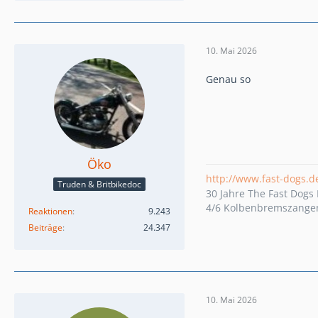
10. Mai 2026
Genau so
Öko
http://www.fast-dogs.d
Truden & Britbikedoc
30 Jahre The Fast Dog
4/6 Kolbenbremszangen 
Reaktionen
9.243
Beiträge
24.347
10. Mai 2026