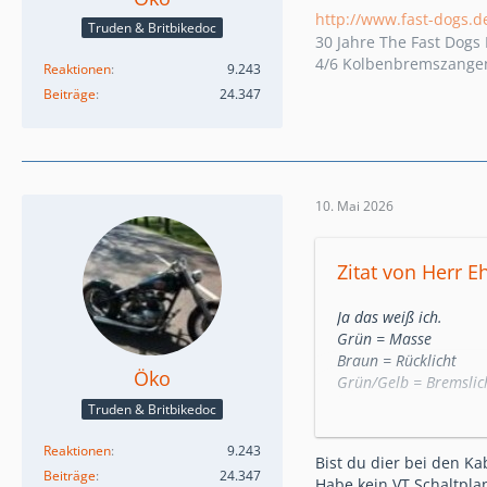
http://www.fast-dogs.d
Truden & Britbikedoc
30 Jahre The Fast Dog
4/6 Kolbenbremszangen 
Reaktionen
9.243
Beiträge
24.347
10. Mai 2026
Zitat von Herr Eh
Ja das weiß ich.
Grün = Masse
Braun = Rücklicht
Öko
Grün/Gelb = Bremslic
Orange = Blinker link
Truden & Britbikedoc
Hellblau = Blinker rec
Reaktionen
9.243
Bist du dier bei den K
Hab ich vorher scho
Beiträge
24.347
Habe kein VT Schaltpla