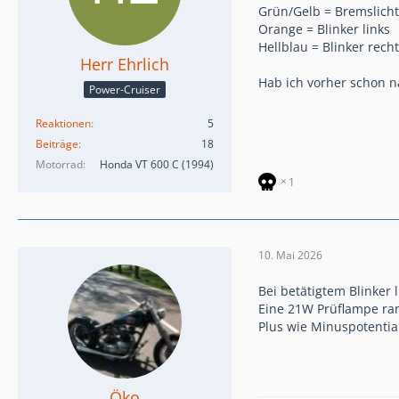
Grün/Gelb = Bremslicht
Orange = Blinker links
Hellblau = Blinker rech
Herr Ehrlich
Hab ich vorher schon
Power-Cruiser
Reaktionen
5
Beiträge
18
Motorrad
Honda VT 600 C (1994)
1
10. Mai 2026
Bei betätigtem Blinke
Eine 21W Prüflampe ran
Plus wie Minuspotentia
Öko