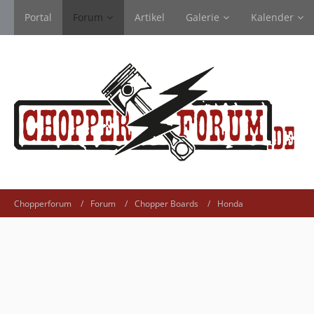
Portal
Forum
Artikel
Galerie
Kalender
Chopperforum
Forum
Chopper Boards
Honda