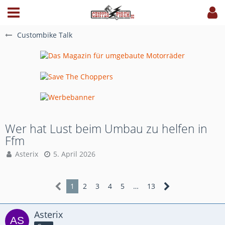
Custombike Talk
Wer hat Lust beim Umbau zu helfen in
Ffm
Asterix
5. April 2026
1
2
3
4
5
…
13
Asterix