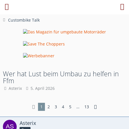
Custombike Talk
Wer hat Lust beim Umbau zu helfen in
Ffm
Asterix
5. April 2026
1
2
3
4
5
…
13
Asterix