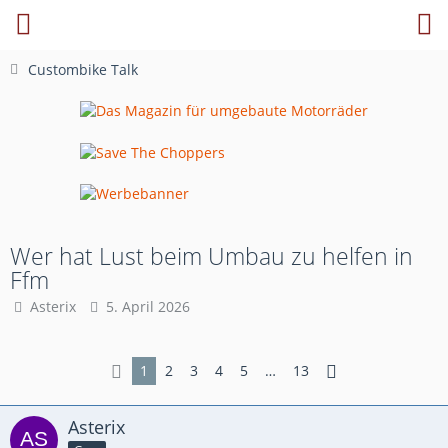
Custombike Talk
Wer hat Lust beim Umbau zu helfen in
Ffm
Asterix
5. April 2026
1
2
3
4
5
…
13
Asterix