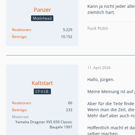
Kann ja nicht jeder all
Panzer
ziemlich hart.
Motörhead
Fuck Putin
Reaktionen
5.229
Beiträge
10.152
11. April 2026
Hallo, Jürgen.
Kaltstart
Meine Meinung ist auf 
CF-V.I.B.
Reaktionen
66
Aber für die Teile find
Wenn man die Zeit, di
Beiträge
233
Mehr darf aber auch nic
Motorrad
Yamaha Dragstar XVS 650 Classic
Baujahr 1997
Hoffentlich macht et d
selber machen.