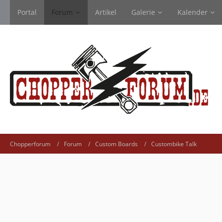
Portal
Forum
Artikel
Galerie
Kalender
Chopperforum
Forum
Custom Boards
Custombike Talk