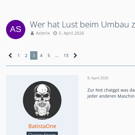
Wer hat Lust beim Umbau zu
Asterix
5. April 2026
1
2
3
4
5
…
13
8. April 2026
Zur Not chatgpt was da
jeder anderen Maschine 
BatistaOne
Chopper-Kenner