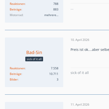
Reaktionen
788
...
Beiträge
883
Motorrad
mehrere...
10. April 2026
Preis ist ok....aber sel
Bad-Sin
sick of it all
Reaktionen
7.558
sick of it all
Beiträge
10.711
Bilder
3
11. April 2026