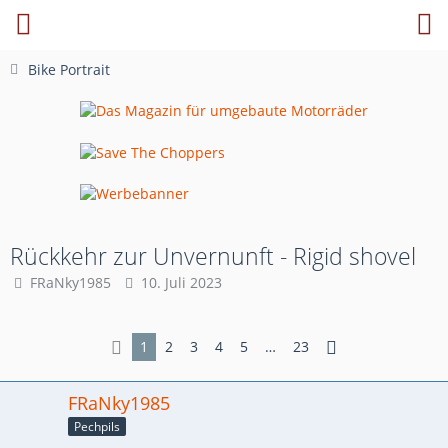
Bike Portrait
Rückkehr zur Unvernunft - Rigid shovel
FRaNky1985
10. Juli 2023
1
2
3
4
5
…
23
FRaNky1985
Pechpils