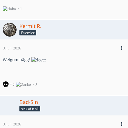
1
Kermit R.
Friemler
3. Juni 2026
Welgom bägg!
3
5
Bad-Sin
sick of it all
3. Juni 2026