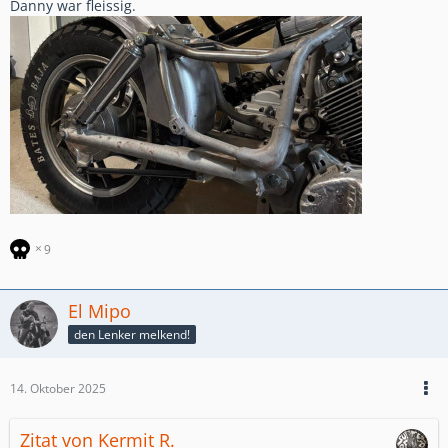
Danny war fleissig.
9
El Mipo
den Lenker melkend!
14. Oktober 2025
Zitat von Kermit R.