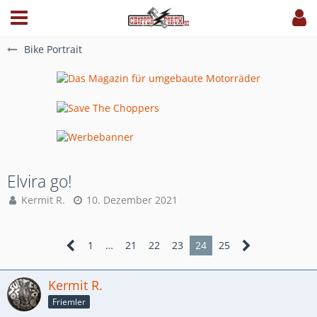
Bike Portrait
Elvira go!
Kermit R.
10. Dezember 2021
1
…
21
22
23
24
25
Kermit R.
Friemler