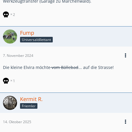
Werkzeugtransfer (Garage zu Märchenwald).
2
Fump
Universaldilettant
7. November 2024
Die kleine Elvira möchte
vom Bällebad
... auf die Strasse!
1
Kermit R.
Friemler
14. Oktober 2025