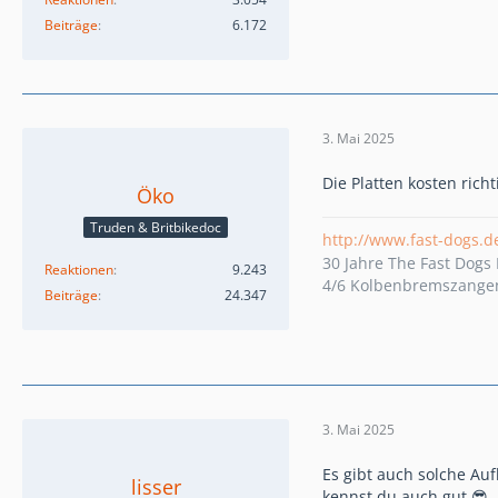
Beiträge
6.172
3. Mai 2025
Die Platten kosten rich
Öko
Truden & Britbikedoc
http://www.fast-dogs.d
30 Jahre The Fast Dog
Reaktionen
9.243
4/6 Kolbenbremszangen 
Beiträge
24.347
3. Mai 2025
Es gibt auch solche Au
lisser
kennst du auch gut 😎