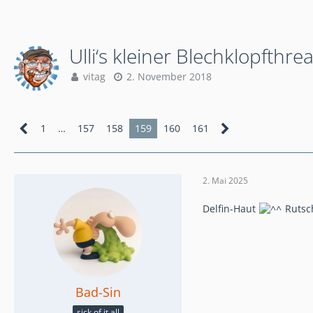
Ulli‘s kleiner Blechklopfthre
vitag
2. November 2018
1
…
157
158
159
160
161
2. Mai 2025
Delfin-Haut
Rutsch
Bad-Sin
sick of it all