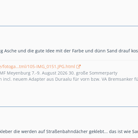
tig Asche und die gute Idee mit der Farbe und dünn Sand drauf kos
e/fotoga…tml/105-IMG_0151.JPG.html
s MF Meyenburg 7.-9. August 2026 30. große Sommerparty
incl. neuem Adapter aus Duraalu für vorn bzw. VA Bremsanker für 
fkleber die werden auf Straßenbahndächer geklebt... das ist wi