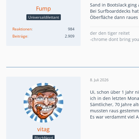
Sand in Bootslack ging
Fump
Bei Surfboarddecks hat
Öberfläche dann raues
Universaldilettant
Reaktionen
984
der den tiger reitet
Beiträge
2.909
-chrome dont bring yo
8. Juli 2026
Ui, schon über 1 Jahr 
ich in den letzten Mon
Sämtlicher, 70 Jahre a
mussten raus gestemmt
Es war verdammt viel A
vitag
BlechNerd