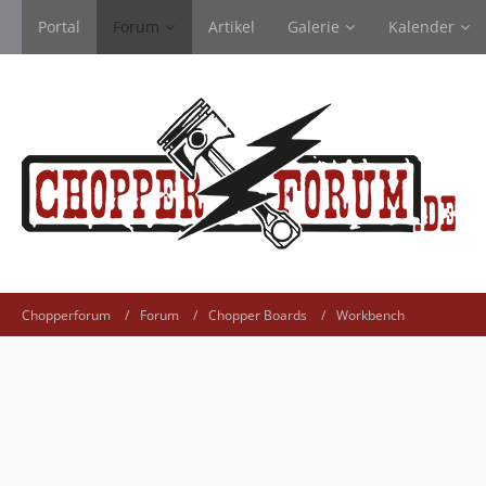
Portal
Forum
Artikel
Galerie
Kalender
Chopperforum
Forum
Chopper Boards
Workbench