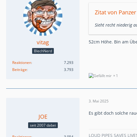
Zitat von Panzer
Sieht recht niederig 
vitag
52cm Höhe. Bin am Über
BlechNerd
Reaktionen
7.293
Beiträge
3.793
1
3. Mai 2025
Es gibt doch solche ra
JOE
seit 2007 dabei
LOUD PIPES SAVES LIVE
Reaktionen
3.054