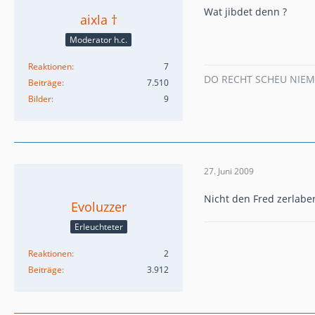
Wat jibdet denn ?
aixla †
Moderator h.c.
Reaktionen
7
DO RECHT SCHEU NIE
Beiträge
7.510
Bilder
9
27. Juni 2009
Nicht den Fred zerlaber
Evoluzzer
Erleuchteter
Reaktionen
2
Beiträge
3.912