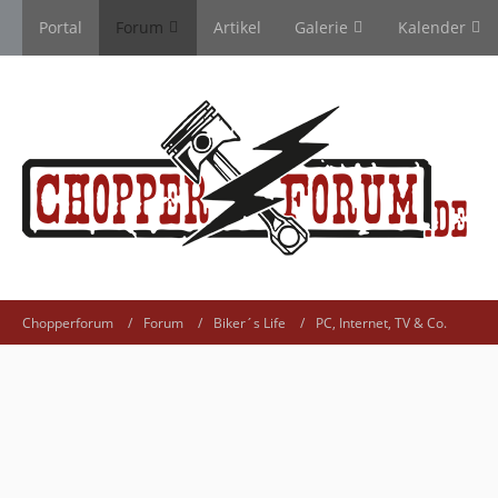
Portal
Forum
Artikel
Galerie
Kalender
Chopperforum
Forum
Biker´s Life
PC, Internet, TV & Co.