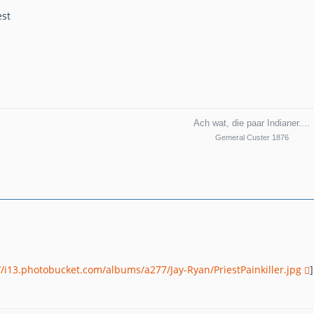
est
Ach wat, die paar Indianer....
Gemeral Custer 1876
//i13.photobucket.com/albums/a277/Jay-Ryan/PriestPainkiller.jpg
]