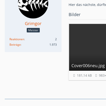
Hier das nächste, dürft
Bilder
Grimgor
Meister
Reaktionen
2
Beiträge
1.973
Cover006neu.jpg
181,14 kB
983