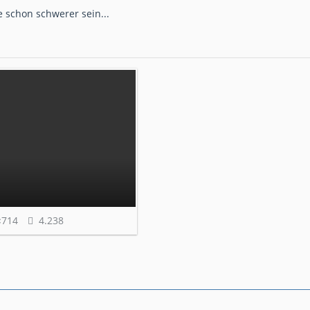
e schon schwerer sein...
×714
4.238