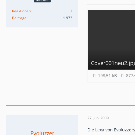
Reaktionen
2
Beiträge
1.973
Cover001neu2.jp
198,51 kB
877
27. Juni 2009
Die Lexa von Evoluzzer
Evoluzzer