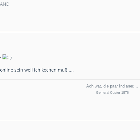
MAND
b
nline sein weil ich kochen muß ....
Ach wat, die paar Indianer....
Gemeral Custer 1876