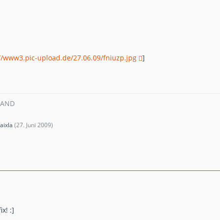
//www3.pic-upload.de/27.06.09/fniuzp.jpg
]
MAND
aixla
(
27. Juni 2009
)
x! :]