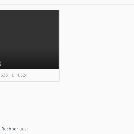
g
×638
4.524
s Rechner aus: