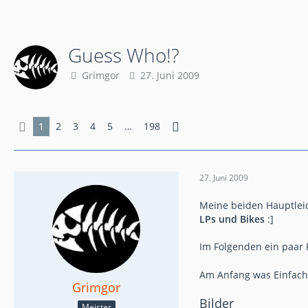
Guess Who!?
Grimgor
27. Juni 2009
1
2
3
4
5
…
198
27. Juni 2009
Meine beiden Hauptleid
LPs und Bikes
:]
Im Folgenden ein paar 
Am Anfang was Einfach
Grimgor
Bilder
Meister