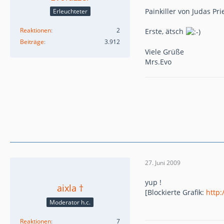
Painkiller von Judas Pri
Erleuchteter
Reaktionen
2
Erste, ätsch
Beiträge
3.912
Viele Grüße
Mrs.Evo
27. Juni 2009
yup !
aixla †
[Blockierte Grafik:
http:
Moderator h.c.
Reaktionen
7