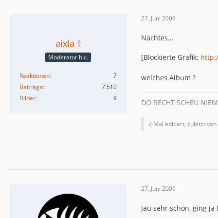
27. Juni 2009
Nächtes...
aixla †
[Blockierte Grafik:
http:
Moderator h.c.
Reaktionen
7
welches Album ?
Beiträge
7.510
Bilder
9
DO RECHT SCHEU NIE
2 Mal editiert, zuletzt von
27. Juni 2009
Jau sehr schön, ging ja fi