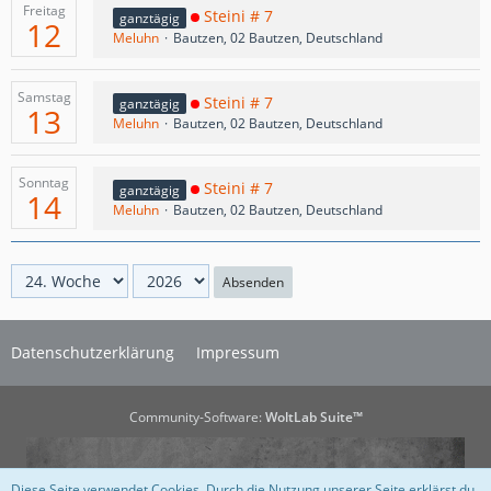
Freitag
Steini # 7
ganztägig
12
Meluhn
Bautzen, 02 Bautzen, Deutschland
Samstag
Steini # 7
ganztägig
13
Meluhn
Bautzen, 02 Bautzen, Deutschland
Sonntag
Steini # 7
ganztägig
14
Meluhn
Bautzen, 02 Bautzen, Deutschland
Absenden
Datenschutzerklärung
Impressum
Community-Software:
WoltLab Suite™
Diese Seite verwendet Cookies. Durch die Nutzung unserer Seite erklärst du