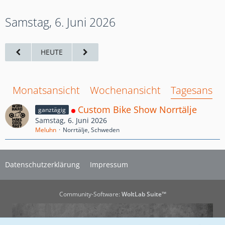
Samstag, 6. Juni 2026
HEUTE
Monatsansicht
Wochenansicht
Tagesansich
Custom Bike Show Norrtälje
ganztägig
Samstag, 6. Juni 2026
Meluhn
Norrtälje, Schweden
Datenschutzerklärung
Impressum
Community-Software:
WoltLab Suite™