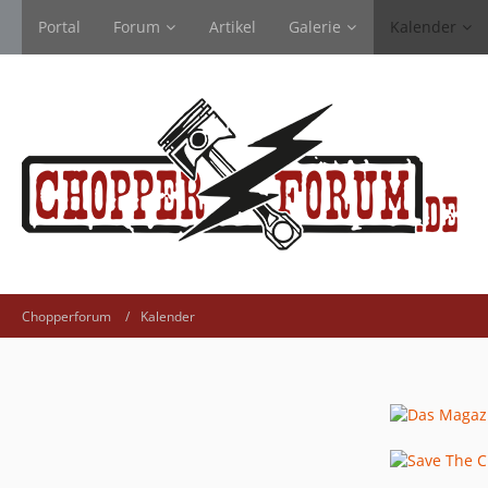
Portal
Forum
Artikel
Galerie
Kalender
Chopperforum
Kalender