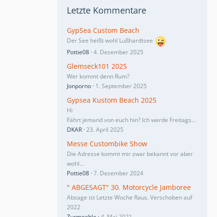
Letzte Kommentare
GypSea Custom Beach
Der See heißt wohl Lußhardtsee
Pottie08
4. Dezember 2025
Glemseck101 2025
Wer kommt denn Rum?
Jonporno
1. September 2025
Gypsea Kustom Beach 2025
Hi
Fährt jemand von euch hin? Ich werde Freitags…
DKAR
23. April 2025
Messe Custombike Show
Die Adresse kommt mir zwar bekannt vor aber
wohl…
Pottie08
7. Dezember 2024
" ABGESAGT" 30. Motorcycle Jamboree
Absage ist Letzte Woche Raus. Verschoben auf
2022
Zurmoehle
4. Mai 2021