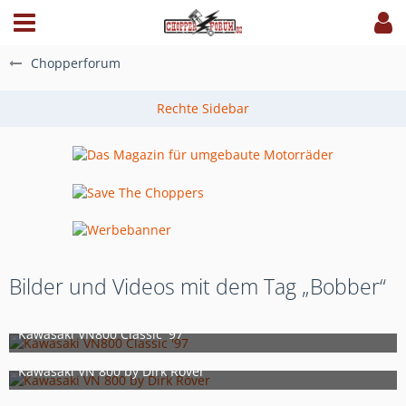
Chopperforum
Bilder und Videos mit dem Tag „Bobber“
Kawasaki VN800 Classic '97
19. März 2021
3
Kawasaki VN 800 by Dirk Röver
29. Oktober 2017