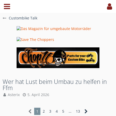
Custombike Talk
Wer hat Lust beim Umbau zu helfen in
Ffm
Asterix
5. April 2026
1
2
3
4
5
…
13