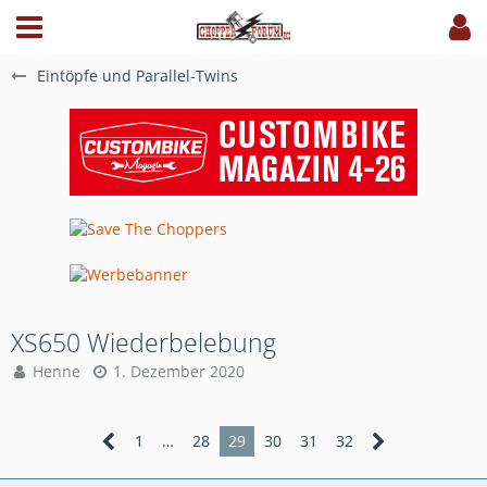
Eintöpfe und Parallel-Twins
XS650 Wiederbelebung
Henne
1. Dezember 2020
1
…
28
29
30
31
32